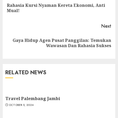
Reading
Rahasia Kursi Nyaman Kereta Ekonomi, Anti
Pre
Mual!
pos
Next
Gaya Hidup Agen Pusat Panggilan: Temukan
Next
Wawasan Dan Rahasia Sukses
post:
RELATED NEWS
Travel Palembang Jambi
OCTOBER 5, 2024