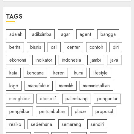
TAGS
adalah
adiksimba
agar
agent
bangga
berita
bisnis
call
center
contoh
diri
ekonomi
indikator
indonesia
jambi
java
kata
kencana
keren
kursi
lifestyle
logo
manufaktur
memilih
meminimalkan
menghibur
otomotif
palembang
pengantar
penghibur
pertumbuhan
place
proposal
resiko
sederhana
semarang
sendiri